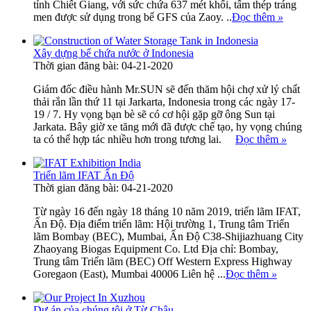
tỉnh Chiết Giang, với sức chứa 637 mét khối, tấm thép tráng
men được sử dụng trong bể GFS của Zaoy. ..
Đọc thêm
»
Xây dựng bể chứa nước ở Indonesia
Thời gian đăng bài: 04-21-2020
Giám đốc điều hành Mr.SUN sẽ đến thăm hội chợ xử lý chất
thải rắn lần thứ 11 tại Jarkarta, Indonesia trong các ngày 17-
19 / 7. Hy vọng bạn bè sẽ có cơ hội gặp gỡ ông Sun tại
Jarkata. Bây giờ xe tăng mới đã được chế tạo, hy vọng chúng
ta có thể hợp tác nhiều hơn trong tương lai.
Đọc thêm
»
Triển lãm IFAT Ấn Độ
Thời gian đăng bài: 04-21-2020
Từ ngày 16 đến ngày 18 tháng 10 năm 2019, triển lãm IFAT,
Ấn Độ. Địa điểm triển lãm: Hội trường 1, Trung tâm Triển
lãm Bombay (BEC), Mumbai, Ấn Độ C38-Shijiazhuang City
Zhaoyang Biogas Equipment Co. Ltd Địa chỉ: Bombay,
Trung tâm Triển lãm (BEC) Off Western Express Highway
Goregaon (East), Mumbai 40006 Liên hệ ...
Đọc thêm
»
Dự án của chúng tôi ở Từ Châu