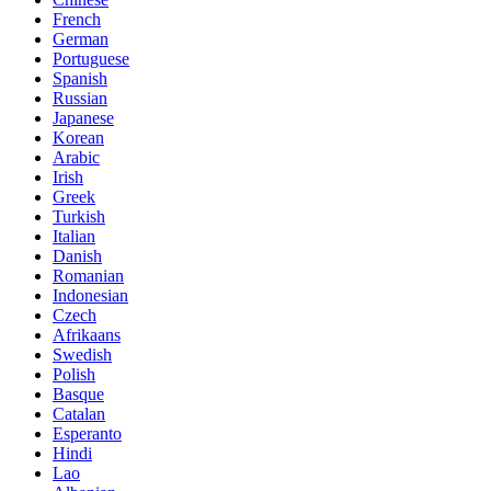
French
German
Portuguese
Spanish
Russian
Japanese
Korean
Arabic
Irish
Greek
Turkish
Italian
Danish
Romanian
Indonesian
Czech
Afrikaans
Swedish
Polish
Basque
Catalan
Esperanto
Hindi
Lao