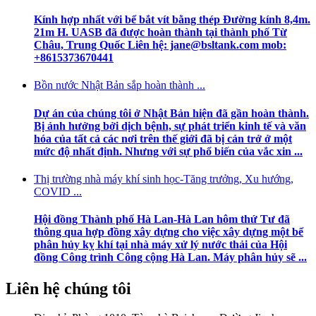
Kính hợp nhất với bể bắt vít bằng thép Đường kính 8,4m.
21m H. UASB đã được hoàn thành tại thành phố Từ
Châu, Trung Quốc Liên hệ: jane@bsltank.com mob:
+8615373670441
Bồn nước Nhật Bản sắp hoàn thành ...
Dự án của chúng tôi ở Nhật Bản hiện đã gần hoàn thành.
Bị ảnh hưởng bởi dịch bệnh, sự phát triển kinh tế và văn
hóa của tất cả các nơi trên thế giới đã bị cản trở ở một
mức độ nhất định. Nhưng với sự phổ biến của vắc xin ...
Thị trường nhà máy khí sinh học-Tăng trưởng, Xu hướng,
COVID ...
Hội đồng Thành phố Hà Lan-Hà Lan hôm thứ Tư đã
thông qua hợp đồng xây dựng cho việc xây dựng một bể
phân hủy kỵ khí tại nhà máy xử lý nước thải của Hội
đồng Công trình Công cộng Hà Lan. Máy phân hủy sẽ ...
Liên hệ chúng tôi