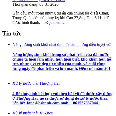
Thời gian đăng: 03-31-2020
Gần đây, một trong những dự án của chúng tôi ở Từ Châu,
Trung Quốc-bể phân hủy kỵ khí Cao 22,8m, Dia. 6,11m đã
được hình thành.
Đọc thêm
»
Tin tức
Năng lượng sinh khối nhất định để làm những điều tuyệt vời
Năng lượng sinh khối trong sự phát triển của đất nước
chúng ta hiểu lầm nhiều hơn hiểu biết, khó khăn hơn hỗ
trợ, nhưng vì vẻ đẹp tự nhiên của mình, và cuối cùng
từng ngày để phát triển và lớn mạnh. Đến cuối năm 201
...
Xử lý nước thải Thượng Hải
4 Bể thủy tinh kết hợp với thép bắt vít đã được xây dựng
ở Thượng Hải, nó sẽ được sử dụng để xử lý nước thải.
liên hệ: Jane@bsltank.com mob: +8615373670441
Xử lý nước thải XuZhou