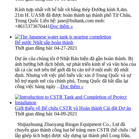
Kính hợp nhất với bể bắt vít bằng thép Đường kính 8,4m.
21m H. UASB đã được hoàn thành tại thành phố Từ Châu,
Trung Quốc Liên hệ: jane@bsltank.com mob:
+8615373670441
Đọc thêm
»
Bể nước Nhật sắp hoàn thành
Thời gian đăng bài: 04-27-2021
Dự án của chúng tôi ở Nhật Bản hiện đã gần hoàn thành. Bị
ảnh hưởng bởi dịch bệnh, sự phát triển kinh tế và văn hóa của
tất cả các nơi trên thế giới đã bị cản trở ở một mức độ nhất
định. Nhưng với việc phổ biến vắc xin ở Trung Quốc và sự
hỗ trợ mạnh mẽ của chính phủ, Trung Quốc đã bắt đầu lại
công việc hàng ngày ...
Đọc thêm
»
Giới thiệu về Bể chứa CSTR và Hoàn thành Cài đặt Dự án
Thời gian đăng bài: 04-09-2021
Shijiazhuang Zhaoyang Biogas Equipment Co., Ltd đã
chuyển giao thành công hai bể tráng men CSTR (bể chứa / bể
lắp ghép tích hợp) được xây dựng tại thành phố Long Đầu,