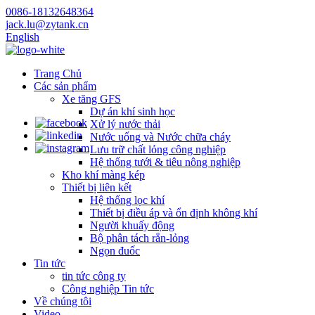
0086-18132648364
jack.lu@zytank.cn
English
Trang Chủ
Các sản phẩm
Xe tăng GFS
Dự án khí sinh học
Xử lý nước thải
Nước uống và Nước chữa cháy
Lưu trữ chất lỏng công nghiệp
Hệ thống tưới & tiêu nông nghiệp
Kho khí màng kép
Thiết bị liên kết
Hệ thống lọc khí
Thiết bị điều áp và ổn định không khí
Người khuấy động
Bộ phân tách rắn-lỏng
Ngọn đuốc
Tin tức
tin tức công ty
Công nghiệp Tin tức
Về chúng tôi
Video