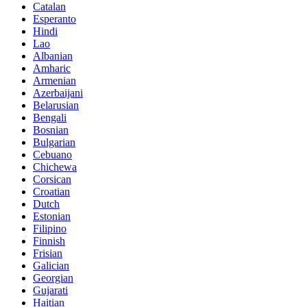
Catalan
Esperanto
Hindi
Lao
Albanian
Amharic
Armenian
Azerbaijani
Belarusian
Bengali
Bosnian
Bulgarian
Cebuano
Chichewa
Corsican
Croatian
Dutch
Estonian
Filipino
Finnish
Frisian
Galician
Georgian
Gujarati
Haitian