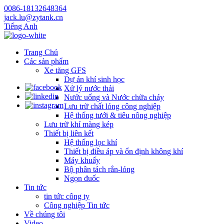
0086-18132648364
jack.lu@zytank.cn
Tiếng Anh
Trang Chủ
Các sản phẩm
Xe tăng GFS
Dự án khí sinh học
Xử lý nước thải
Nước uống và Nước chữa cháy
Lưu trữ chất lỏng công nghiệp
Hệ thống tưới & tiêu nông nghiệp
Lưu trữ khí màng kép
Thiết bị liên kết
Hệ thống lọc khí
Thiết bị điều áp và ổn định không khí
Máy khuấy
Bộ phân tách rắn-lỏng
Ngọn đuốc
Tin tức
tin tức công ty
Công nghiệp Tin tức
Về chúng tôi
Video