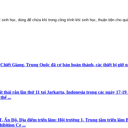
í sinh học, dùng để chứa khí trong công trình khí sinh học, thuận tiện cho quá
hiết Giang, Trung Quốc đã cơ bản hoàn thành, các thiết bị giữ n
hải rắn lần thứ 11 tại Jarkarta, Indonesia trong các ngày 17-19 /
hể ...
AT, Ấn Độ. Địa điểm triển lãm: Hội trường 1, Trung tâm triển l
bition Ce ...