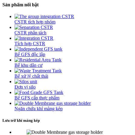
Sản phẩm nổi bật
CSTR tích hợp nhóm
CSTR phân tách
Tích hợp CSTR
Bể GFS độc lập
Bể khu dân cư
Bể xử lý chất thải
Đơn vị silo
Bể GFS cấp thực phẩm
Ngăn chứa khí màng kép
Lưu trữ khí màng kép