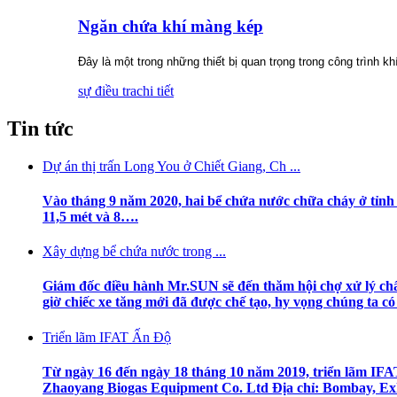
Ngăn chứa khí màng kép
Đây là một trong những thiết bị quan trọng trong công trình kh
sự điều tra
chi tiết
Tin tức
Dự án thị trấn Long You ở Chiết Giang, Ch ...
Vào tháng 9 năm 2020, hai bể chứa nước chữa cháy ở tỉnh C
11,5 mét và 8….
Xây dựng bể chứa nước trong ...
Giám đốc điều hành Mr.SUN sẽ đến thăm hội chợ xử lý chất t
giờ chiếc xe tăng mới đã được chế tạo, hy vọng chúng ta có t
Triển lãm IFAT Ấn Độ
Từ ngày 16 đến ngày 18 tháng 10 năm 2019, triển lãm IF
Zhaoyang Biogas Equipment Co. Ltd Địa chỉ: Bombay, Exhi