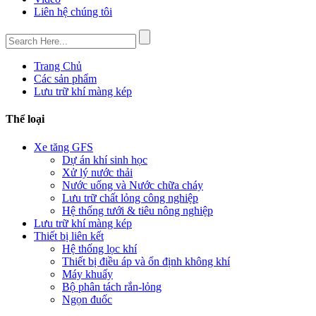
Liên hệ chúng tôi
Trang Chủ
Các sản phẩm
Lưu trữ khí màng kép
Thể loại
Xe tăng GFS
Dự án khí sinh học
Xử lý nước thải
Nước uống và Nước chữa cháy
Lưu trữ chất lỏng công nghiệp
Hệ thống tưới & tiêu nông nghiệp
Lưu trữ khí màng kép
Thiết bị liên kết
Hệ thống lọc khí
Thiết bị điều áp và ổn định không khí
Máy khuấy
Bộ phân tách rắn-lỏng
Ngọn đuốc