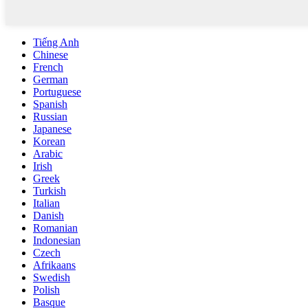
Tiếng Anh
Chinese
French
German
Portuguese
Spanish
Russian
Japanese
Korean
Arabic
Irish
Greek
Turkish
Italian
Danish
Romanian
Indonesian
Czech
Afrikaans
Swedish
Polish
Basque