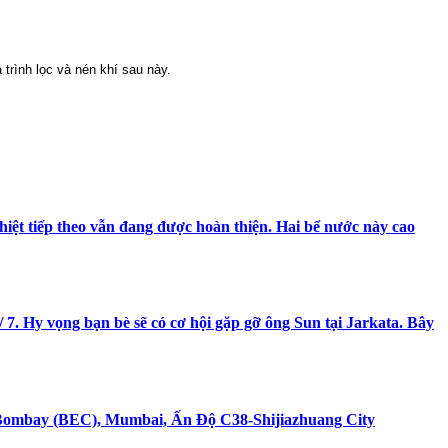
 trình lọc và nén khí sau này.
hiệt tiếp theo vẫn đang được hoàn thiện. Hai bể nước này cao
 7. Hy vọng bạn bè sẽ có cơ hội gặp gỡ ông Sun tại Jarkata. Bây
ãm Bombay (BEC), Mumbai, Ấn Độ C38-Shijiazhuang City