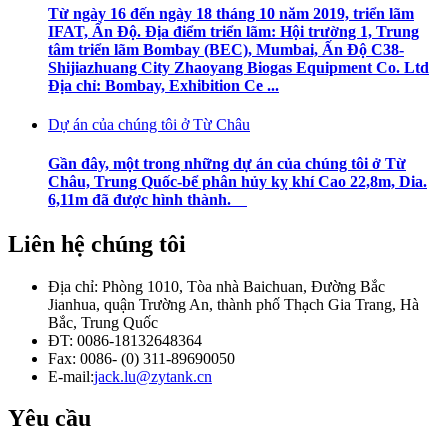
Từ ngày 16 đến ngày 18 tháng 10 năm 2019, triển lãm
IFAT, Ấn Độ. Địa điểm triển lãm: Hội trường 1, Trung
tâm triển lãm Bombay (BEC), Mumbai, Ấn Độ C38-
Shijiazhuang City Zhaoyang Biogas Equipment Co. Ltd
Địa chỉ: Bombay, Exhibition Ce ...
Dự án của chúng tôi ở Từ Châu
Gần đây, một trong những dự án của chúng tôi ở Từ
Châu, Trung Quốc-bể phân hủy kỵ khí Cao 22,8m, Dia.
6,11m đã được hình thành.
Liên hệ chúng tôi
Địa chỉ: Phòng 1010, Tòa nhà Baichuan, Đường Bắc
Jianhua, quận Trường An, thành phố Thạch Gia Trang, Hà
Bắc, Trung Quốc
ĐT: 0086-18132648364
Fax: 0086- (0) 311-89690050
E-mail:
jack.lu@zytank.cn
Yêu cầu