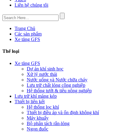
Liên hệ chúng tôi
Trang Chủ
Các sản phẩm
Xe tăng GFS
Thể loại
Xe tăng GFS
Dự án khí sinh học
Xử lý nước thải
Nước uống và Nước chữa cháy
Lưu trữ chất lỏng công nghiệp
Hệ thống tưới & tiêu nông nghiệp
Lưu trữ khí màng kép
Thiết bị liên kết
Hệ thống lọc khí
Thiết bị điều áp và ổn định không khí
Máy khuấy
Bộ phân tách rắn-lỏng
Ngọn đuốc