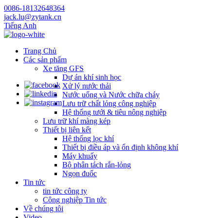
0086-18132648364
jack.lu@zytank.cn
Tiếng Anh
Trang Chủ
Các sản phẩm
Xe tăng GFS
Dự án khí sinh học
Xử lý nước thải
Nước uống và Nước chữa cháy
Lưu trữ chất lỏng công nghiệp
Hệ thống tưới & tiêu nông nghiệp
Lưu trữ khí màng kép
Thiết bị liên kết
Hệ thống lọc khí
Thiết bị điều áp và ổn định không khí
Máy khuấy
Bộ phân tách rắn-lỏng
Ngọn đuốc
Tin tức
tin tức công ty
Công nghiệp Tin tức
Về chúng tôi
Video