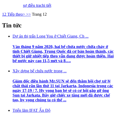
sự điều tra
chi tiết
1
2
Tiếp theo>
>>
Trang 12
Tin tức
Dự án thị trấn Long You ở Chiết Giang, Ch ...
Vào tháng 9 năm 2020, hai bể chứa nước chữa cháy ở
tỉnh Chiết Giang, Trung Quốc đã cơ bản hoàn thành, các
thiết bị giữ nhiệt tiếp theo vẫn đang được hoàn thiện. Hai
bể nước này cao 11,5 mét và 8….
Xây dựng bể chứa nước trong ...
Giám đốc điều hành Mr.SUN sẽ đến thăm hội chợ xử lý
chất thải rắn lần thứ 11 tại Jarkarta, Indonesia trong các
ngày 17-19 / 7. Hy vọng bạn bè sẽ có cơ hội gặp gỡ ông
Sun tại Jarkata. Bây giờ chiếc xe tăng mới đã được chế
tạo, hy vọng chúng ta có thể ...
Triển lãm IFAT Ấn Độ