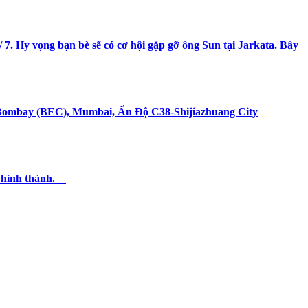
 7. Hy vọng bạn bè sẽ có cơ hội gặp gỡ ông Sun tại Jarkata. Bây
ãm Bombay (BEC), Mumbai, Ấn Độ C38-Shijiazhuang City
c hình thành.