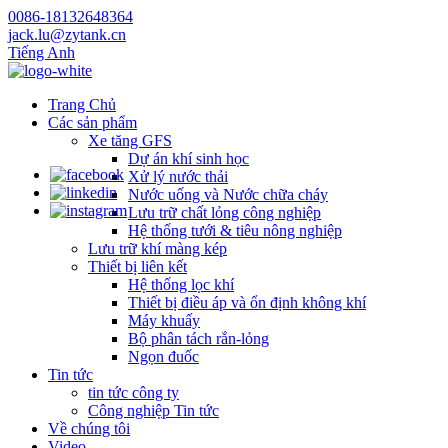
0086-18132648364
jack.lu@zytank.cn
Tiếng Anh
Trang Chủ
Các sản phẩm
Xe tăng GFS
Dự án khí sinh học
Xử lý nước thải
Nước uống và Nước chữa cháy
Lưu trữ chất lỏng công nghiệp
Hệ thống tưới & tiêu nông nghiệp
Lưu trữ khí màng kép
Thiết bị liên kết
Hệ thống lọc khí
Thiết bị điều áp và ổn định không khí
Máy khuấy
Bộ phân tách rắn-lỏng
Ngọn đuốc
Tin tức
tin tức công ty
Công nghiệp Tin tức
Về chúng tôi
Video