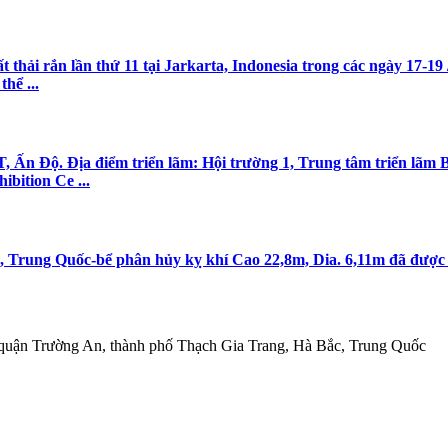
hải rắn lần thứ 11 tại Jarkarta, Indonesia trong các ngày 17-19 /
hể ...
AT, Ấn Độ. Địa điểm triển lãm: Hội trường 1, Trung tâm triển l
bition Ce ...
u, Trung Quốc-bể phân hủy kỵ khí Cao 22,8m, Dia. 6,11m đã đượ
 quận Trường An, thành phố Thạch Gia Trang, Hà Bắc, Trung Quốc