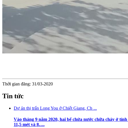
Thời gian đăng: 31/03-2020
Tin tức
Dự án thị trấn Long You ở Chiết Giang, Ch ...
Vào tháng 9 năm 2020, hai bể chứa nước chữa cháy ở tỉnh C
11,5 mét và 8….