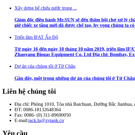
Xây dựng bể chứa nước trong ...
Giám đốc điều hành Mr.SUN sẽ đến thăm hội chợ xử lý chất t
giờ chiếc xe tăng mới đã được chế tạo, hy vọng chúng ta có t
Triển lãm IFAT Ấn Độ
Từ ngày 16 đến ngày 18 tháng 10 năm 2019, triển lãm IF
Zhaoyang Biogas Equipment Co. Ltd Địa chỉ: Bombay, Exhi
Dự án của chúng tôi ở Từ Châu
Gần đây, một trong những dự án của chúng tôi ở Từ Châ
Liên hệ chúng tôi
Địa chỉ: Phòng 1010, Tòa nhà Baichuan, Đường Bắc Jianhua,
ĐT: 0086-18132648364
Fax: 0086- (0) 311-89690050
E-mail:
jack.lu@zytank.cn
Yêu cầu