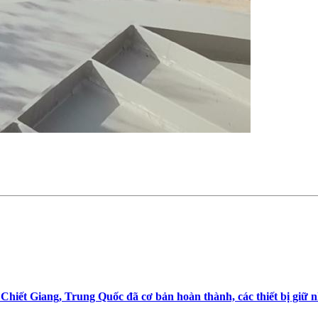
hiết Giang, Trung Quốc đã cơ bản hoàn thành, các thiết bị giữ n